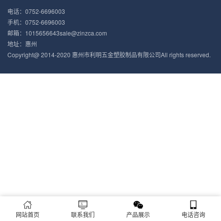
电话：0752-6696003
手机：0752-6696003
邮箱：1015656643sale@zinzca.com
地址：惠州
Copyright@ 2014-2020 惠州市利明五金塑胶制品有限公司All rights reserved.
网站首页
联系我们
产品展示
电话咨询